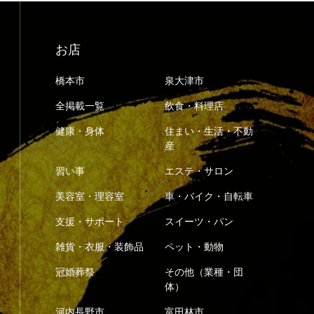
お店
橋本市
泉大津市
全掲載一覧
飲食・料理店
健康・身体
住まい・生活・不動
産
習い事
エステ・サロン
美容室・理容室
車・バイク・自転車
支援・サポート
スイーツ・パン
雑貨・衣服・装飾品
ペット・動物
冠婚葬祭
その他（業種・団
体）
河内長野市
富田林市