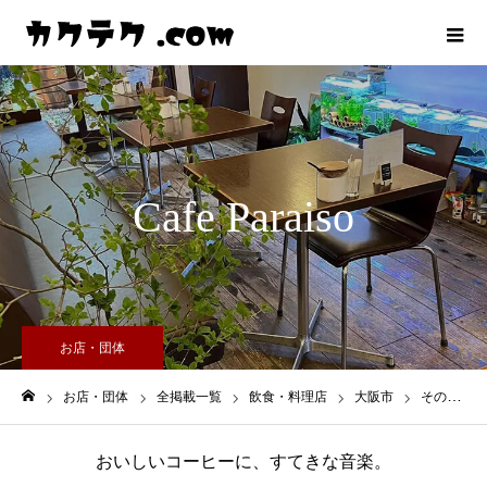
Cafe Paraiso
お店・団体
お店・団体
全掲載一覧
飲食・料理店
大阪市
その他（地域）
ホーム
おいしいコーヒーに、すてきな音楽。