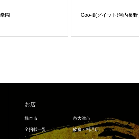
幸園
Goo-it!(グイット)河内長
お店
橋本市
泉大津市
全掲載一覧
飲食・料理店