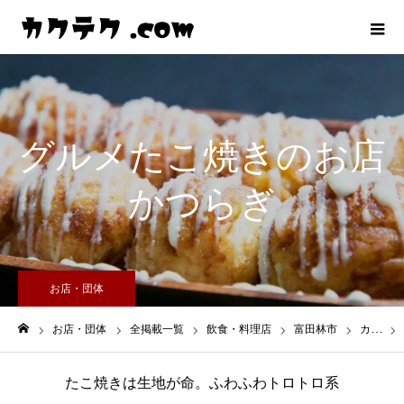
グルメたこ焼きのお店
かつらぎ
お店・団体
お店・団体
全掲載一覧
飲食・料理店
富田林市
カ行
ホーム
たこ焼きは生地が命。ふわふわトロトロ系