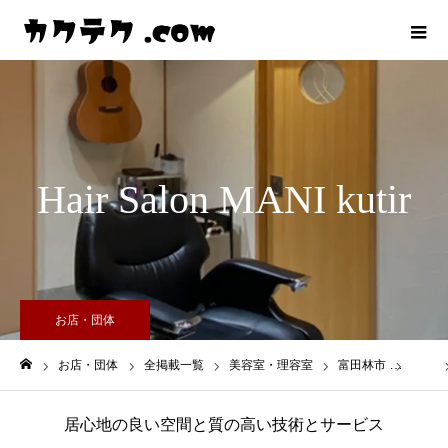
Hair Salon MANI kutir
お店・団体
お店・団体
全掲載一覧
美容室・理容室
富田林市
ハ行
ホーム
居心地の良い空間と質の高い技術とサービス