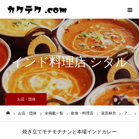
インド料理店 シタル
お店・団体
お店・団体
全掲載一覧
飲食・料理店
富田林市
ア行
ホーム
焼き立てモチモチナンと本場インドカレー